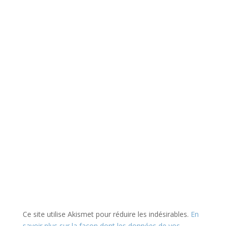
Ce site utilise Akismet pour réduire les indésirables.
En
savoir plus sur la façon dont les données de vos