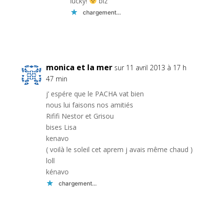
lucky!
biz
chargement…
Réponse
monica et la mer
sur 11 avril 2013 à 17 h
47 min
j’ espére que le PACHA vat bien
nous lui faisons nos amitiés
Rififi Nestor et Grisou
bises Lisa
kenavo
( voilà le soleil cet aprem j avais même chaud )
loll
kénavo
chargement…
Réponse