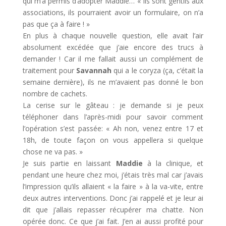
qui m’a permis d’adopter Maddie… « Ils sont gentils aux
associations, ils pourraient avoir un formulaire, on n’a
pas que ça à faire ! »
En plus à chaque nouvelle question, elle avait l’air
absolument excédée que j’aie encore des trucs à
demander ! Car il me fallait aussi un complément de
traitement pour
Savannah
qui a le coryza (ça, c’était la
semaine dernière), ils ne m’avaient pas donné le bon
nombre de cachets.
La cerise sur le gâteau : je demande si je peux
téléphoner dans l’après-midi pour savoir comment
l’opération s’est passée: « Ah non, venez entre 17 et
18h, de toute façon on vous appellera si quelque
chose ne va pas. »
Je suis partie en laissant
Maddie
à la clinique, et
pendant une heure chez moi, j’étais très mal car j’avais
l’impression qu’ils allaient « la faire » à la va-vite, entre
deux autres interventions. Donc j’ai rappelé et je leur ai
dit que j’allais repasser récupérer ma chatte. Non
opérée donc. Ce que j’ai fait. J’en ai aussi profité pour