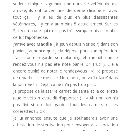
vu leur clinique s’agrandir, une nouvelle vétérinaire est
arrivée, ils ont ouvert une deuxième clinique et avec
tout ça, il y a eu de plus en plus d’assistantes
vétérinaires, il y en a au moins 5 actuellement. Sur les
5, il y en a une qui n’est pas très sympa mais ce matin,
ce fut l’apothéose.
J’arrive avec
Maddie
( à jeun depuis hier soir) dans son
panier, j’annonce que je la dépose pour son opération.
L’assistante regarde son planning et me dit que le
rendez-vous n’a pas été noté par le Dr Truc (« Elle a
encore oublié de noter le rendez-vous ! »). Je propose
de repartir, elle me dit « Non, non , on va ‘la faire’ dans
la journée ! ». Déjà, ça ne m’a pas trop plu…
Je propose de laisser le carnet de santé et la collerette
(que le véto m’avait dit d’apporter )… « Ah non, on n’a
pas fini si on doit garder tous les carnets et les
collerettes ! » Ok.
Je lui annonce ensuite que je souhaiterais avoir une
attestation de stérilisation pour envoyer à l’association