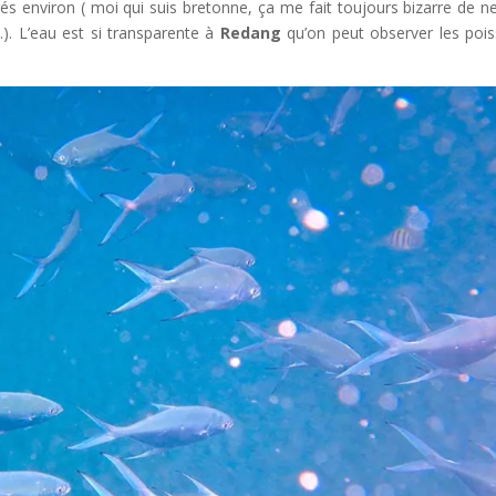
s environ ( moi qui suis bretonne, ça me fait toujours bizarre de n
). L’eau est si transparente à
Redang
qu’on peut observer les poi