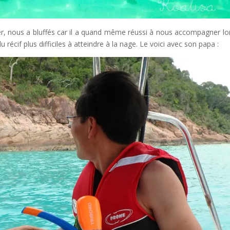
er, nous a bluffés car il a quand même réussi à nous accompagner lo
u récif plus difficiles à atteindre à la nage. Le voici avec son papa :