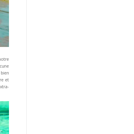
notre
ucune
 bien
re et
xtra-