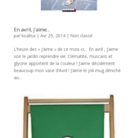
En avril, j'aime…
par
koalisa
|
Avr 25, 2014
|
Non classé
L’heure des « j’aime » de ce mois-ci… En avril , j’aime
voir le jardin reprendre vie. Clématite, muscaris et
glycine apportent de la couleur ! J’aime décidément
beaucoup mon vase d’Avril ! J’aime le joli mug déniché
au...