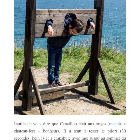
Inutile de vous dire que Canaillou était aux anges (
menhir
+
château-fort = bonheur). Il a tenu à tester le pilori (30
secondes, hein !) et a crapahuté avec moi jusqu’au sommet du