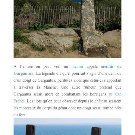
menhir de
A l’entrée on peut voir un
menhir
appelé
Gargantua
. La légende dit qu’il pourrait s’agir d’une dent ou
d’un doigt de Gargantua, perdu(e) alors que celui-ci s’apprêtait
à traverser la Manche. Une autre rumeur prétend que
Gargantua serait mort en combattant les korrigans au
Cap
Fréhel
. Les îlots qu’on peut observer depuis le château seraient
les morceaux du corps du géant dont un doigt serait tombé près
du fort.