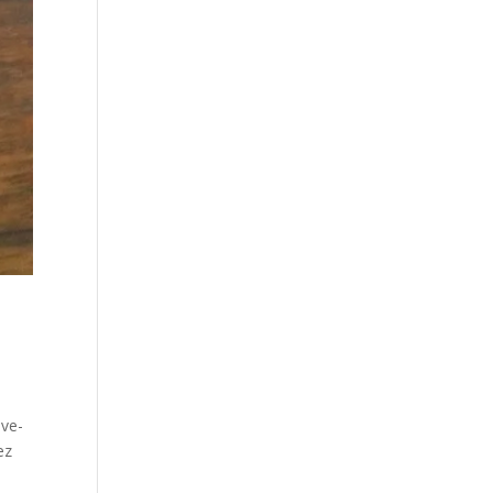
uve-
ez