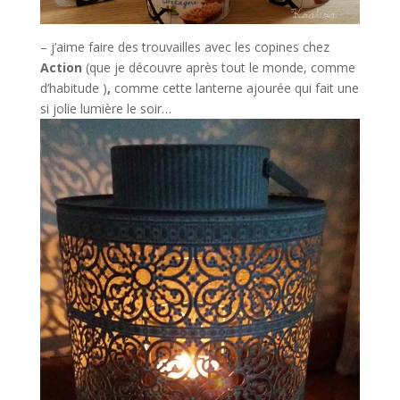
– j’aime faire des trouvailles avec les copines chez
Action
(que je découvre après tout le monde, comme
d’habitude )
,
comme cette lanterne ajourée qui fait une
si jolie lumière le soir…