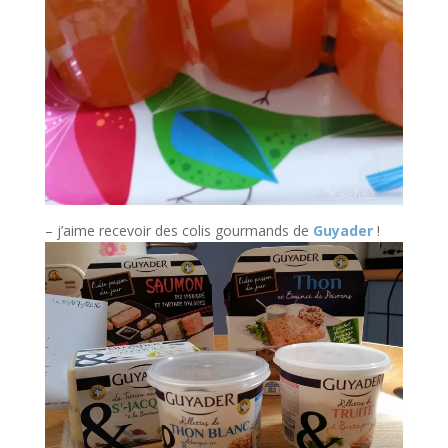
– j’aime recevoir des colis gourmands de
Guyader
!