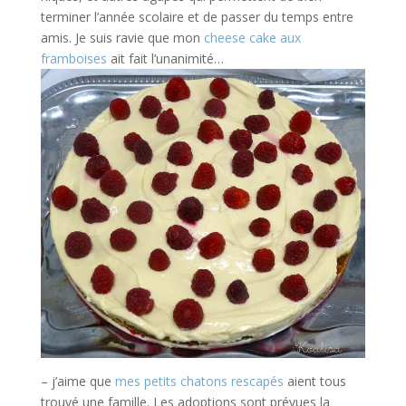
terminer l’année scolaire et de passer du temps entre
amis. Je suis ravie que mon
cheese cake aux
framboises
ait fait l’unanimité…
– j’aime que
mes petits chatons rescapés
aient tous
trouvé une famille. Les adoptions sont prévues la